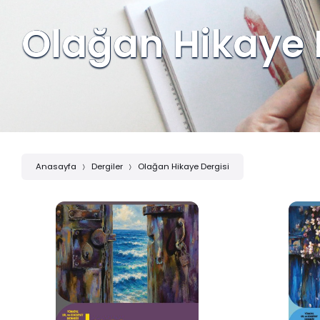
Olağan Hikaye 
Anasayfa
Dergiler
Olağan Hikaye Dergisi