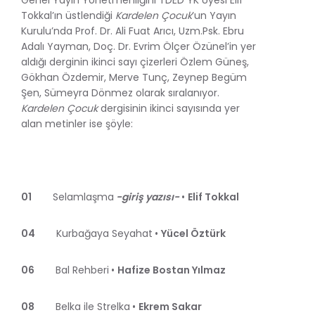
Tokkal’ın üstlendiği
Kardelen Çocuk
’un Yayın
Kurulu’nda Prof. Dr. Ali Fuat Arıcı, Uzm.Psk. Ebru
Adalı Yayman, Doç. Dr. Evrim Ölçer Özünel’in yer
aldığı derginin ikinci sayı çizerleri Özlem Güneş,
Gökhan Özdemir, Merve Tunç, Zeynep Begüm
Şen, Sümeyra Dönmez olarak sıralanıyor.
Kardelen Çocuk
dergisinin ikinci sayısında yer
alan metinler ise şöyle:
01
Selamlaşma
-giriş yazısı-
•
Elif Tokkal
04
Kurbağaya Seyahat
•
Yücel Öztürk
06
Bal Rehberi
•
Hafize Bostan Yılmaz
08
Belka ile Strelka
•
Ekrem Sakar