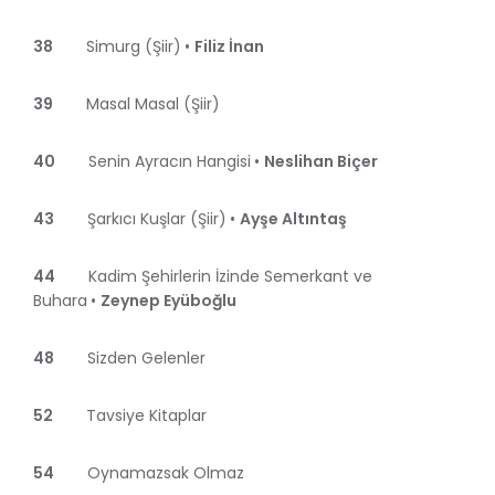
38
Simurg (Şiir)
•
Filiz İnan
39
Masal Masal (Şiir)
40
Senin Ayracın Hangisi
•
Neslihan Biçer
43
Şarkıcı Kuşlar (Şiir)
•
Ayşe Altıntaş
44
Kadim Şehirlerin İzinde Semerkant ve
Buhara
•
Zeynep Eyüboğlu
48
Sizden Gelenler
52
Tavsiye Kitaplar
54
Oynamazsak Olmaz