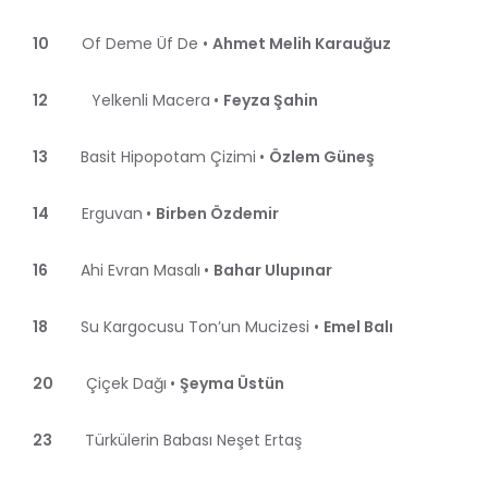
10
Of Deme Üf De •
Ahmet Melih Karauğuz
12
Yelkenli Macera
•
Feyza Şahin
13
Basit Hipopotam Çizimi
•
Özlem Güneş
14
Erguvan
•
Birben Özdemir
16
Ahi Evran Masalı
•
Bahar Ulupınar
18
Su Kargocusu Ton’un Mucizesi •
Emel Balı
20
Çiçek Dağı
•
Şeyma Üstün
23
Türkülerin Babası Neşet Ertaş