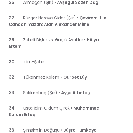
26
Armağan (Şiir)
•
Ayşegül Sözen Dağ
27
Rüzgar Nereye Gider (Şiir)
•
Çeviren: Hilal
Candan, Yazan: Alan Alexander Milne
28
Zehirli Dişler vs. Güçlü Ayaklar
•
Hülya
Ertem
30
İsim-Şehir
32
Tükenmez Kalem •
Gurbet Lüy
33
Saklambaç (Şiir) •
Ayşe Altıntaş
34
Usta İdim Oldum Çırak
•
Muhammed
Kerem Ertaş
36
Şimsim’in Doğuşu
•
Büşra Tümkaya