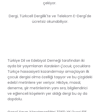
çekiyor.
Dergi, Türkcell Dergilik'te ve Telekom E-Dergi'de
ücretsiz okunabiliyor.
Türkiye Dil ve Edebiyat Derneği tarafından iki
ayda bir yayımlanan
Kardelen Çocuk
, çocuklara
Türkçe hassasiyeti kazandırmayı amaçlayan ilk
çocuk dergisi olma özelliği taşıyor ve bu çizgideki
edebî metinlere yer veriyor. Hikâye, masal,
deneme, şiir metinlerinin yanı sıra, bilgilendirici
ve eğlenceli köşelerin yer aldığı dergi bu ay da
dopdolu.
Genel Yayın Yönetmenliğini TDED YK Üyesi Elif